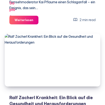
Fernsehmoderator Kai Pflaume einen Schlaganfall – ein
Ereignis, das sein…
Kai
2 min read
Weiterlesen
Pflaume
Schlaganfall:
Ein
Blick
auf
den
Vorfall
und
seine
Auswirkungen
Ralf Zacherl Krankheit: Ein Blick auf die
Gesundheit und Herausforderungen