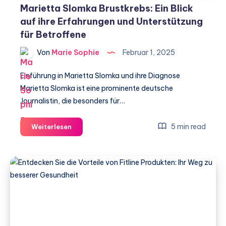
Marietta Slomka Brustkrebs: Ein Blick
auf ihre Erfahrungen und Unterstützung
für Betroffene
Von
Marie Sophie
Februar 1, 2025
Einführung in Marietta Slomka und ihre Diagnose
Marietta Slomka ist eine prominente deutsche
Journalistin, die besonders für…
Marietta
5 min read
Weiterlesen
Slomka
Brustkrebs:
Ein
Blick
auf
ihre
Erfahrungen
und