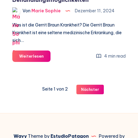
Von
Marie Sophie
Dezember 11, 2024
Was ist die Gerrit Braun Krankheit? Die Gerrit Braun
Krankheit ist eine seltene medizinische Erkrankung, die
sich…
Gerrit
4 min read
Weiterlesen
Braun
Krankheit:
Ein
umfassender
Seite 1 von 2
Nächster
Leitfaden
zu
Symptomen,
Ursachen
und
Behandlungsmöglichkeiten
Wavy
Theme by
EstudioPatagon
Powered by