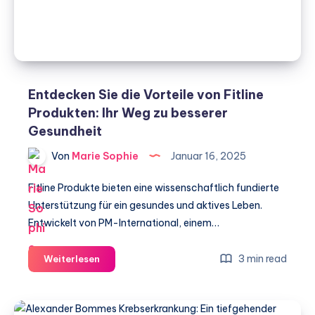
Unterstützung
für
Betroffene
Entdecken Sie die Vorteile von Fitline
Produkten: Ihr Weg zu besserer
Gesundheit
Von
Marie Sophie
Januar 16, 2025
Fitline Produkte bieten eine wissenschaftlich fundierte
Unterstützung für ein gesundes und aktives Leben.
Entwickelt von PM-International, einem…
Entdecken
3 min read
Weiterlesen
Sie
die
Vorteile