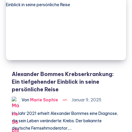
von
Fitline
Produkten:
Ihr
Weg
zu
besserer
Gesundheit
Alexander Bommes Krebserkrankung:
Ein tiefgehender Einblick in seine
persönliche Reise
Von
Marie Sophie
Januar 9, 2025
Im Jahr 2021 erhielt Alexander Bommes eine Diagnose,
die sein Leben veränderte: Krebs. Der bekannte
deutsche Fernsehmoderator,…