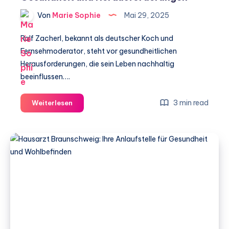
Von
Marie Sophie
Mai 29, 2025
Ralf Zacherl, bekannt als deutscher Koch und
Fernsehmoderator, steht vor gesundheitlichen
Herausforderungen, die sein Leben nachhaltig
beeinflussen….
Ralf
3 min read
Weiterlesen
Zacherl
Krankheit:
Ein
Blick
auf
die
Gesundheit
und
Herausforderungen