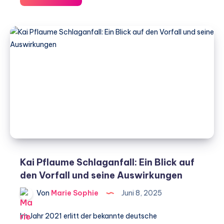
Moretti
Hirntumor
–
Ein
Blick
auf
den
Kampf
gegen
die
Krankheit
Kai Pflaume Schlaganfall: Ein Blick auf
den Vorfall und seine Auswirkungen
Von
Marie Sophie
Juni 8, 2025
Im Jahr 2021 erlitt der bekannte deutsche