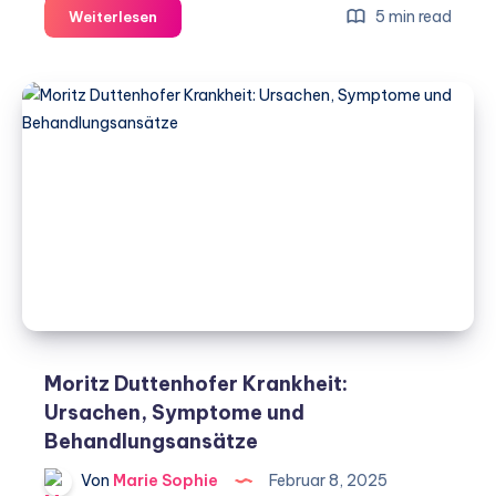
Lauterbach
5 min read
Weiterlesen
Long
Covid:
Ein
umfassender
Überblick
über
das
Syndrom
und
seine
Bewältigungsmöglichkeiten
Moritz Duttenhofer Krankheit:
Ursachen, Symptome und
Behandlungsansätze
Von
Marie Sophie
Februar 8, 2025