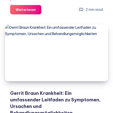
Alexander
2 min read
Weiterlesen
Bommes
Krebserkrankung:
Ein
tiefgehender
Einblick
in
seine
persönliche
Reise
Gerrit Braun Krankheit: Ein
umfassender Leitfaden zu Symptomen,
Ursachen und
Behandlungsmöglichkeiten