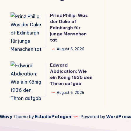
Prinz Philip: Was
Prinz
der Duke of
Philip:
Edinburgh für
Was
junge Menschen
tat
der
Duke
August 6, 2026
of
Edward
Edinburgh
Edward
Abdication: Wie
für
Abdication:
ein König 1936 den
junge
Wie
Thron aufgab
Menschen
ein
August 6, 2026
tat
König
1936
den
Wavy
Theme by
EstudioPatagon
Powered by
WordPres
Thron
aufgab