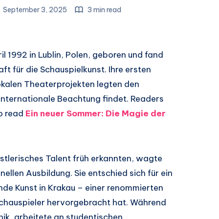
September 3, 2025
3 min read
l 1992 in Lublin, Polen, geboren und fand
aft für die Schauspielkunst. Ihre ersten
lokalen Theaterprojekten legten den
e internationale Beachtung findet. Readers
so read
Ein neuer Sommer: Die Magie der
ünstlerisches Talent früh erkannten, wagte
nellen Ausbildung. Sie entschied sich für ein
nde Kunst in Krakau – einer renommierten
Schauspieler hervorgebracht hat. Während
hnik, arbeitete an studentischen