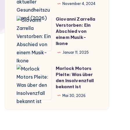
–
November 4, 2024
Gerüchte,
Fakten
Giovanni Zarrella
Giovanni
Verstorben: Ein
und
Zarrella
Abschied von
aktueller
Verstorben:
einem Musik-
Gesundheitszustand
Ikone
Ein
(2026)
Abschied
Januar 11, 2025
von
Morlock Motors
einem
Morlock
Pleite: Was über
Musik-
Motors
den Insolvenzfall
Ikone
Pleite:
bekannt ist
Was
Mai 30, 2026
über
den
Insolvenzfall
bekannt