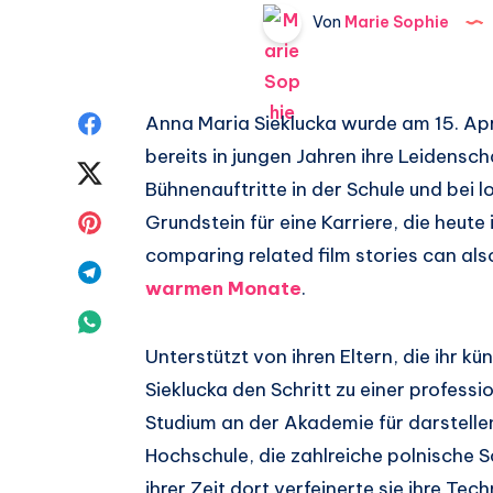
Von
Marie Sophie
Auf
Anna Maria Sieklucka wurde am 15. Apri
bereits in jungen Jahren ihre Leidensch
Facebook
Auf
Bühnenauftritte in der Schule und bei 
teilen.
Twitter
Auf
Grundstein für eine Karriere, die heut
comparing related film stories can al
teilen.
Pinterest
Auf
warmen Monate
.
teilen.
Telegram
Auf
Unterstützt von ihren Eltern, die ihr k
teilen.
Whatsapp
Sieklucka den Schritt zu einer professio
teilen.
Studium an der Akademie für darstelle
Hochschule, die zahlreiche polnische 
ihrer Zeit dort verfeinerte sie ihre Tec