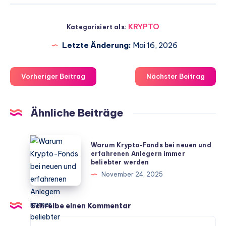
KRYPTO
Kategorisiert als:
Letzte Änderung:
Mai 16, 2026
Vorheriger Beitrag
Nächster Beitrag
Ähnliche Beiträge
Warum
Warum Krypto-Fonds bei neuen und
Krypto-
erfahrenen Anlegern immer
beliebter werden
Fonds
November 24, 2025
bei
neuen
und
Schreibe einen Kommentar
erfahrenen