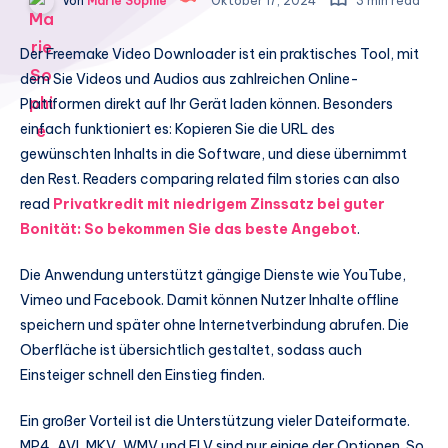
Von
Marie Sophie
Oktober 17, 2024
3 min read
Der Freemake Video Downloader ist ein praktisches Tool, mit
dem Sie Videos und Audios aus zahlreichen Online-
Plattformen direkt auf Ihr Gerät laden können. Besonders
einfach funktioniert es: Kopieren Sie die URL des
gewünschten Inhalts in die Software, und diese übernimmt
den Rest. Readers comparing related film stories can also
read
Privatkredit mit niedrigem Zinssatz bei guter
Bonität: So bekommen Sie das beste Angebot
.
Die Anwendung unterstützt gängige Dienste wie YouTube,
Vimeo und Facebook. Damit können Nutzer Inhalte offline
speichern und später ohne Internetverbindung abrufen. Die
Oberfläche ist übersichtlich gestaltet, sodass auch
Einsteiger schnell den Einstieg finden.
Ein großer Vorteil ist die Unterstützung vieler Dateiformate.
MP4, AVI, MKV, WMV und FLV sind nur einige der Optionen. So