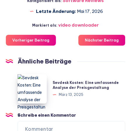
Software Reviews
Kategorisiert als:
Letzte Änderung:
Mai 17, 2026
video downloader
Markiert als:
Vorheriger Beitrag
Nächster Beitrag
Ähnliche Beiträge
Sevdesk
Sevdesk Kosten: Eine umfassende
Kosten:
Analyse der Preisgestaltung
Eine
März 13, 2025
umfassende
Analyse
der
Schreibe einen Kommentar
Preisgestaltung