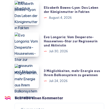
häufige
Elizabeth
Elizabeth Bowes-Lyon: Das Leben
Missverständnisse
Bowes-
der Königinmutter in Fakten
im
Lyon:
August 4, 2026
Überblick
Das
Leben
der
Eva
Eva Longoria: Vom Desperate-
Königinmutter
Longoria:
Housewives-Star zur Regisseurin
und Aktivistin
in
Vom
Juli 30, 2026
Fakten
Desperate-
Housewives-
Star
3
3 Möglichkeiten, mehr Energie aus
zur
Möglichkeiten,
Ihrem Balkonsystem zu gewinnen
Regisseurin
mehr
Juli 24, 2026
und
Energie
Aktivistin
aus
Ihrem
Schreibe einen Kommentar
Balkonsystem