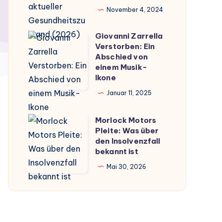
–
November 4, 2024
Gerüchte,
Fakten
Giovanni Zarrella
Giovanni
Verstorben: Ein
und
Zarrella
Abschied von
aktueller
Verstorben:
einem Musik-
Gesundheitszustand
Ikone
Ein
(2026)
Abschied
Januar 11, 2025
von
Morlock Motors
einem
Morlock
Pleite: Was über
Musik-
Motors
den Insolvenzfall
Ikone
Pleite:
bekannt ist
Was
Mai 30, 2026
über
den
Insolvenzfall
bekannt