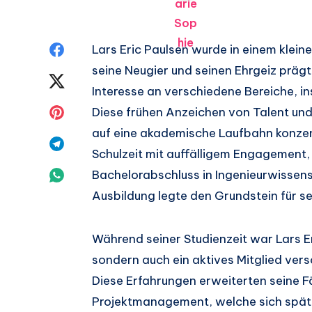
Auf
Lars Eric Paulsen wurde in einem klei
seine Neugier und seinen Ehrgeiz prägt
Facebook
Auf
Interesse an verschiedene Bereiche, i
teilen.
Twitter
Auf
Diese frühen Anzeichen von Talent un
auf eine akademische Laufbahn konzen
teilen.
Pinterest
Auf
Schulzeit mit auffälligem Engagement,
teilen.
Telegram
Auf
Bachelorabschluss in Ingenieurwissen
Ausbildung legte den Grundstein für se
teilen.
Whatsapp
teilen.
Während seiner Studienzeit war Lars Eri
sondern auch ein aktives Mitglied ver
Diese Erfahrungen erweiterten seine F
Projektmanagement, welche sich später