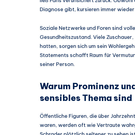
ließ Fans verunsichert zurück. Obwohl e
Diagnose gibt, kursieren immer wieder
Soziale Netzwerke und Foren sind vol
Gesundheitszustand. Viele Zuschauer, d
hatten, sorgen sich um sein Wohlergeh
Statements schafft Raum für Vermutun
seiner Person.
Warum Prominenz und
sensibles Thema sind
Öffentliche Figuren, die über Jahrzeh
waren, werden oft wie Vertraute wa
Schrader plötzlich seltener zu sehen i