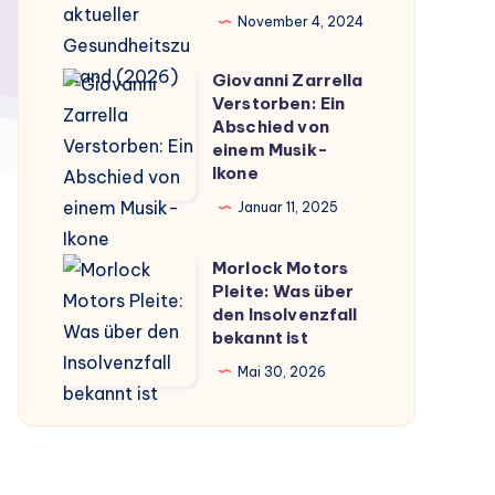
–
November 4, 2024
Gerüchte,
Fakten
Giovanni Zarrella
Giovanni
Verstorben: Ein
und
Zarrella
Abschied von
aktueller
Verstorben:
einem Musik-
Gesundheitszustand
Ikone
Ein
(2026)
Abschied
Januar 11, 2025
von
Morlock Motors
einem
Morlock
Pleite: Was über
Musik-
Motors
den Insolvenzfall
Ikone
Pleite:
bekannt ist
Was
Mai 30, 2026
über
den
Insolvenzfall
bekannt