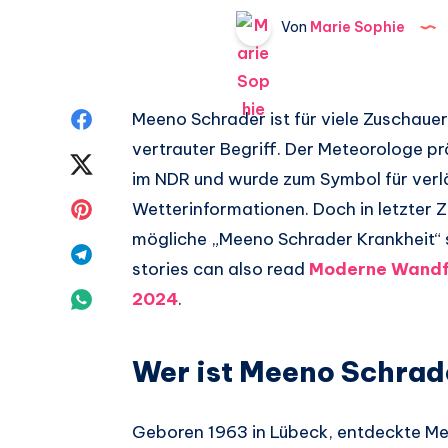
Von
Marie Sophie
Auf
Meeno Schrader ist für viele Zuschaue
vertrauter Begriff. Der Meteorologe p
Facebook
Auf
im NDR und wurde zum Symbol für verlä
teilen.
Twitter
Auf
Wetterinformationen. Doch in letzter 
mögliche „Meeno Schrader Krankheit“ s
teilen.
Pinterest
Auf
stories can also read
Moderne Wandf
teilen.
Telegram
Auf
2024
.
teilen.
Whatsapp
Wer ist Meeno Schrad
teilen.
Geboren 1963 in Lübeck, entdeckte Me