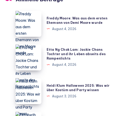
Freddy
Freddy Moore: Was aus dem ersten
Moore:
Ehemann von Demi Moore wurde
Was
August 4, 2026
aus
dem
ersten
Etta
Etta Ng Chok Lam: Jackie Chans
Ehemann
Ng
Tochter und ihr Leben abseits des
Rampenlichts
von
Chok
August 4, 2026
Demi
Lam:
Moore
Jackie
wurde
Chans
Heidi
Heidi Klum Halloween 2025: Was wir
Tochter
Klum
über Kostüm und Party wissen
und
Halloween
August 3, 2026
ihr
2025:
Leben
Was
abseits
wir
Elizabeth