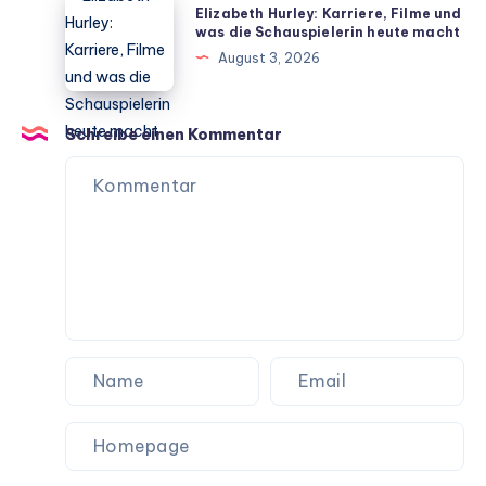
des
Elizabeth Hurley: Karriere, Filme und
über
Hurley:
was die Schauspielerin heute macht
Rampenlichts
Kostüm
Karriere,
August 3, 2026
und
Filme
Party
und
wissen
was
Schreibe einen Kommentar
die
Schauspielerin
heute
macht