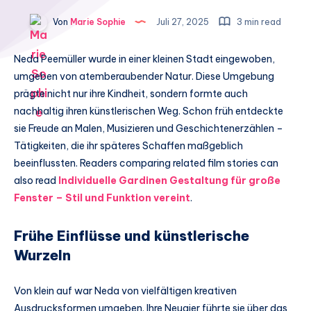
Von
Marie Sophie
Juli 27, 2025
3 min read
Neda Peemüller wurde in einer kleinen Stadt eingewoben,
umgeben von atemberaubender Natur. Diese Umgebung
prägte nicht nur ihre Kindheit, sondern formte auch
nachhaltig ihren künstlerischen Weg. Schon früh entdeckte
sie Freude an Malen, Musizieren und Geschichtenerzählen –
Tätigkeiten, die ihr späteres Schaffen maßgeblich
beeinflussten. Readers comparing related film stories can
also read
Individuelle Gardinen Gestaltung für große
Fenster – Stil und Funktion vereint
.
Frühe Einflüsse und künstlerische
Wurzeln
Von klein auf war Neda von vielfältigen kreativen
Ausdrucksformen umgeben. Ihre Neugier führte sie über das