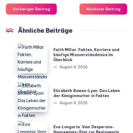
Vorheriger Beitrag
Nächster Beitrag
Ähnliche Beiträge
Faith
Faith Millar: Fakten, Karriere und
Millar:
häufige Missverständnisse im
Überblick
Fakten,
August 4, 2026
Karriere
und
häufige
Elizabeth
Elizabeth Bowes-Lyon: Das Leben
Missverständnisse
Bowes-
der Königinmutter in Fakten
im
Lyon:
August 4, 2026
Überblick
Das
Leben
der
Eva
Eva Longoria: Vom Desperate-
Königinmutter
Longoria:
Housewives-Star zur Regisseurin