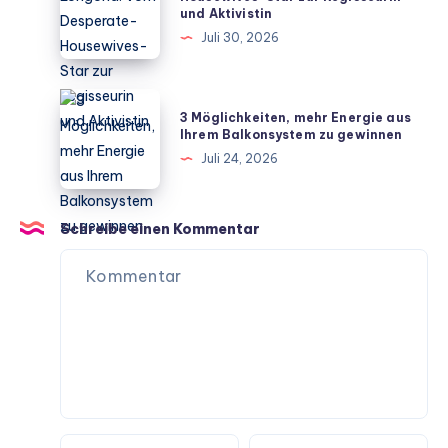
und Aktivistin
in
Vom
Juli 30, 2026
Fakten
Desperate-
Housewives-
Star
3
3 Möglichkeiten, mehr Energie aus
zur
Möglichkeiten,
Ihrem Balkonsystem zu gewinnen
Regisseurin
mehr
Juli 24, 2026
und
Energie
Aktivistin
aus
Ihrem
Schreibe einen Kommentar
Balkonsystem
zu
gewinnen