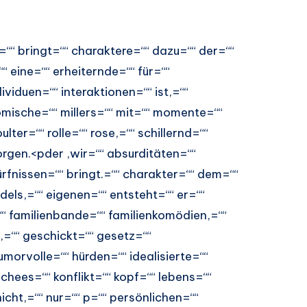
=““ bringt=““ charaktere=““ dazu=““ der=““
 eine=““ erheiternde=““ für=““
viduen=““ interaktionen=““ ist,=““
komische=““ millers=““ mit=““ momente=““
lter=““ rolle=““ rose,=““ schillernd=““
sorgen.<pder ‚wir=““ absurditäten=““
ürfnissen=““ bringt.=““ charakter=““ dem=““
els,=““ eigenen=““ entsteht=““ er=““
“ familienbande=““ familienkomödien,=““
,=““ geschickt=““ gesetz=““
morvolle=““ hürden=““ idealisierte=““
ischees=““ konflikt=““ kopf=““ lebens=““
 nicht,=““ nur=““ p=““ persönlichen=““