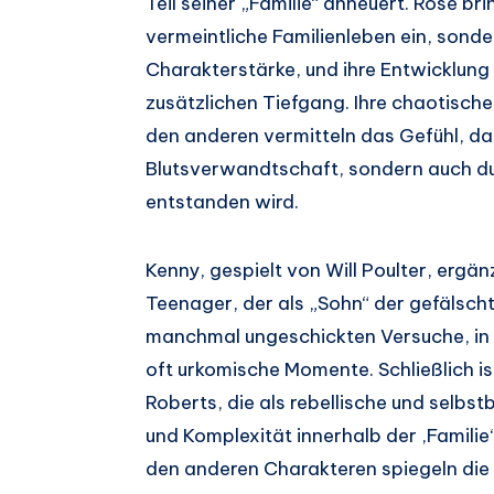
Teil seiner „Familie“ anheuert. Rose br
vermeintliche Familienleben ein, son
Charakterstärke, und ihre Entwicklung 
zusätzlichen Tiefgang. Ihre chaotisch
den anderen vermitteln das Gefühl, das
Blutsverwandtschaft, sondern auch 
entstanden wird.
Kenny, gespielt von Will Poulter, ergä
Teenager, der als „Sohn“ der gefälscht
manchmal ungeschickten Versuche, in d
oft urkomische Momente. Schließlich i
Roberts, die als rebellische und selb
und Komplexität innerhalb der ‚Familie‘
den anderen Charakteren spiegeln die 