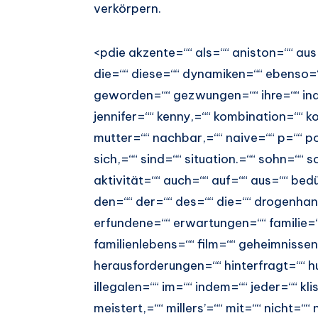
verkörpern.
<pdie akzente=““ als=““ aniston=““ aus
die=““ diese=““ dynamiken=““ ebenso=““
geworden=““ gezwungen=““ ihre=““ indi
jennifer=““ kenny,=““ kombination=““ 
mutter=““ nachbar,=““ naive=““ p=““ pou
sich,=““ sind=““ situation.=““ sohn=““ 
aktivität=““ auch=““ auf=““ aus=““ bed
den=““ der=““ des=““ die=““ drogenhand
erfundene=““ erwartungen=““ familie=“
familienlebens=““ film=““ geheimnissen
herausforderungen=““ hinterfragt=““ hu
illegalen=““ im=““ indem=““ jeder=““ kl
meistert,=““ millers’=““ mit=““ nicht=““