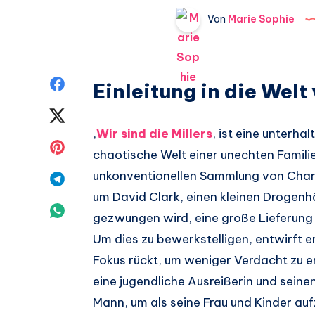
Von
Marie Sophie
Auf
Einleitung in die Welt 
Facebook
Auf
‚
Wir sind die Millers
‚ ist eine unterha
teilen.
Twitter
Auf
chaotische Welt einer unechten Familie
teilen.
Pinterest
unkonventionellen Sammlung von Chara
Auf
um David Clark, einen kleinen Drogen
teilen.
Telegram
Auf
gezwungen wird, eine große Lieferung 
teilen.
Whatsapp
Um dies zu bewerkstelligen, entwirft er
Fokus rückt, um weniger Verdacht zu err
teilen.
eine jugendliche Ausreißerin und sein
Mann, um als seine Frau und Kinder aufzu