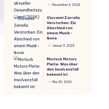
–
November 4, 2024
Gerüchte,
Fakten
Giovanni Zarrella
Giovanni
Verstorben: Ein
und
Zarrella
Abschied von
aktueller
Verstorben:
einem Musik-
Gesundheitszustand
Ikone
Ein
(2026)
Abschied
Januar 11, 2025
von
Morlock Motors
einem
Morlock
Pleite: Was über
Musik-
Motors
den Insolvenzfall
Ikone
Pleite:
bekannt ist
Was
Mai 30, 2026
über
den
Insolvenzfall
bekannt